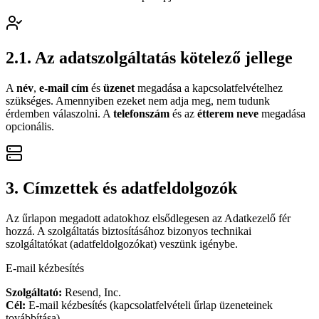
2.1. Az adatszolgáltatás kötelező jellege
A
név
,
e-mail cím
és
üzenet
megadása a kapcsolatfelvételhez
szükséges. Amennyiben ezeket nem adja meg, nem tudunk
érdemben válaszolni. A
telefonszám
és az
étterem neve
megadása
opcionális.
3. Címzettek és adatfeldolgozók
Az űrlapon megadott adatokhoz elsődlegesen az Adatkezelő fér
hozzá. A szolgáltatás biztosításához bizonyos technikai
szolgáltatókat (adatfeldolgozókat) veszünk igénybe.
E-mail kézbesítés
Szolgáltató:
Resend, Inc.
Cél:
E-mail kézbesítés (kapcsolatfelvételi űrlap üzeneteinek
továbbítása)