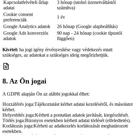
Kapcsolatfelvételi űrlap
3 hónap (utolsó üzenetváltástól
adatai
számítva)
Cookie consent
1 év
preferenciák
Google Analytics adatok
26 hónap (Google alapbeállítás)
Google Ads konverziós
90 nap - 24 hónap (cookie típustól
adatok
függően)
Kivétel:
ha jogi igény érvényesítése vagy védekezés miatt
szükséges, az adatokat a szükséges ideig megőrizhetjük.
8. Az Ön jogai
A GDPR alapján Ön az alábbi jogokkal élhet:
Hozzáférés joga
:
Tájékoztatást kérhet adatai kezeléséről, és másolatot
kérhet.
Helyesbítés joga
:
Kérheti a pontatlan adatok javítását, kiegészítését.
Törlés joga
:
Bizonyos esetekben kérheti adatai törlését (elfeledtetés).
Korlátozás joga
:
Kérheti az adatkezelés korlátozását meghatározott
esetekben.