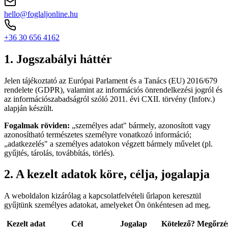
hello@foglaljonline.hu
+36 30 656 4162
1. Jogszabályi háttér
Jelen tájékoztató az Európai Parlament és a Tanács (EU) 2016/679
rendelete (GDPR), valamint az információs önrendelkezési jogról és
az információszabadságról szóló 2011. évi CXII. törvény (Infotv.)
alapján készült.
Fogalmak röviden:
„személyes adat" bármely, azonosított vagy
azonosítható természetes személyre vonatkozó információ;
„adatkezelés" a személyes adatokon végzett bármely művelet (pl.
gyűjtés, tárolás, továbbítás, törlés).
2. A kezelt adatok köre, célja, jogalapja
A weboldalon kizárólag a kapcsolatfelvételi űrlapon keresztül
gyűjtünk személyes adatokat, amelyeket Ön önkéntesen ad meg.
Kezelt adat
Cél
Jogalap
Kötelező?
Megőrzé