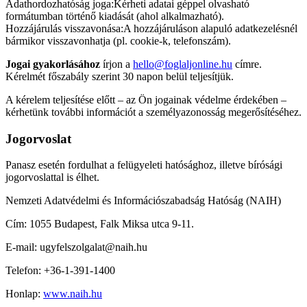
Adathordozhatóság joga
:
Kérheti adatai géppel olvasható
formátumban történő kiadását (ahol alkalmazható).
Hozzájárulás visszavonása
:
A hozzájáruláson alapuló adatkezelésnél
bármikor visszavonhatja (pl. cookie-k, telefonszám).
Jogai gyakorlásához
írjon a
hello@foglaljonline.hu
címre.
Kérelmét főszabály szerint 30 napon belül teljesítjük.
A kérelem teljesítése előtt – az Ön jogainak védelme érdekében –
kérhetünk további információt a személyazonosság megerősítéséhez.
Jogorvoslat
Panasz esetén fordulhat a felügyeleti hatósághoz, illetve bírósági
jogorvoslattal is élhet.
Nemzeti Adatvédelmi és Információszabadság Hatóság (NAIH)
Cím: 1055 Budapest, Falk Miksa utca 9-11.
E-mail: ugyfelszolgalat@naih.hu
Telefon: +36-1-391-1400
Honlap:
www.naih.hu