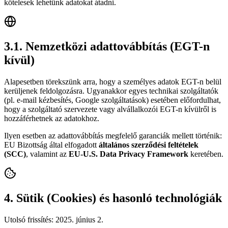
kötelesek lehetünk adatokat átadni.
3.1. Nemzetközi adattovábbítás (EGT-n
kívül)
Alapesetben törekszünk arra, hogy a személyes adatok EGT-n belül
kerüljenek feldolgozásra. Ugyanakkor egyes technikai szolgáltatók
(pl. e-mail kézbesítés, Google szolgáltatások) esetében előfordulhat,
hogy a szolgáltató szervezete vagy alvállalkozói EGT-n kívülről is
hozzáférhetnek az adatokhoz.
Ilyen esetben az adattovábbítás megfelelő garanciák mellett történik:
EU Bizottság által elfogadott
általános szerződési feltételek
(SCC)
, valamint az
EU-U.S. Data Privacy Framework
keretében.
4. Sütik (Cookies) és hasonló technológiák
Utolsó frissítés:
2025. június 2.