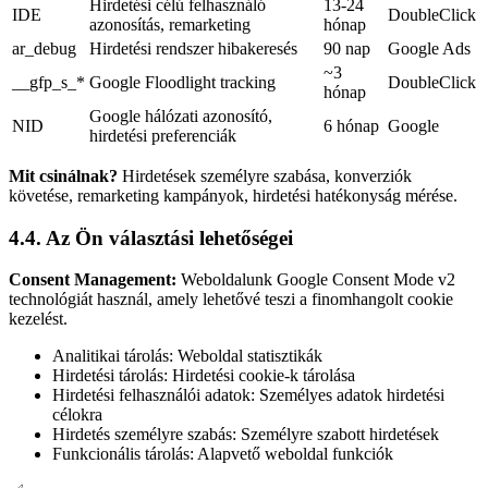
Hirdetési célú felhasználó
13-24
IDE
DoubleClick
azonosítás, remarketing
hónap
ar_debug
Hirdetési rendszer hibakeresés
90 nap
Google Ads
~3
__gfp_s_*
Google Floodlight tracking
DoubleClick
hónap
Google hálózati azonosító,
NID
6 hónap
Google
hirdetési preferenciák
Mit csinálnak?
Hirdetések személyre szabása, konverziók
követése, remarketing kampányok, hirdetési hatékonyság mérése.
4.4. Az Ön választási lehetőségei
Consent Management:
Weboldalunk Google Consent Mode v2
technológiát használ, amely lehetővé teszi a finomhangolt cookie
kezelést.
Analitikai tárolás: Weboldal statisztikák
Hirdetési tárolás: Hirdetési cookie-k tárolása
Hirdetési felhasználói adatok: Személyes adatok hirdetési
célokra
Hirdetés személyre szabás: Személyre szabott hirdetések
Funkcionális tárolás: Alapvető weboldal funkciók