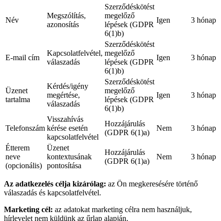
Szerződéskötést
Megszólítás,
megelőző
Név
Igen
3 hónap
azonosítás
lépések (GDPR
6(1)b)
Szerződéskötést
Kapcsolatfelvétel,
megelőző
E-mail cím
Igen
3 hónap
válaszadás
lépések (GDPR
6(1)b)
Szerződéskötést
Kérdés/igény
Üzenet
megelőző
megértése,
Igen
3 hónap
tartalma
lépések (GDPR
válaszadás
6(1)b)
Visszahívás
Hozzájárulás
Telefonszám
kérése esetén
Nem
3 hónap
(GDPR 6(1)a)
kapcsolatfelvétel
Étterem
Üzenet
Hozzájárulás
neve
kontextusának
Nem
3 hónap
(GDPR 6(1)a)
(opcionális)
pontosítása
Az adatkezelés célja kizárólag:
az Ön megkeresésére történő
válaszadás és kapcsolatfelvétel.
Marketing cél:
az adatokat marketing célra nem használjuk,
hírlevelet nem küldünk az űrlap alapján.