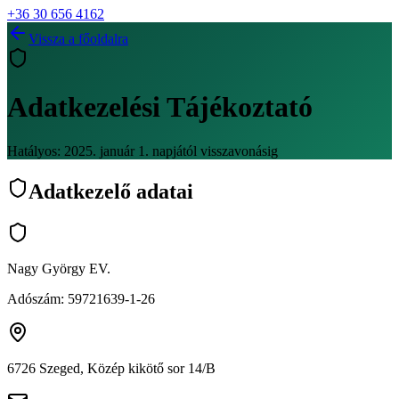
+36 30 656 4162
Vissza a főoldalra
Adatkezelési Tájékoztató
Hatályos:
2025. január 1.
napjától visszavonásig
Adatkezelő adatai
Nagy György EV.
Adószám:
59721639-1-26
6726 Szeged, Közép kikötő sor 14/B