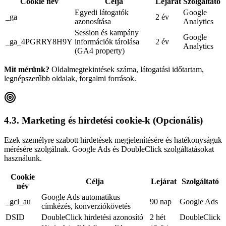
Cookie név
Célja
Lejárat
Szolgáltató
Egyedi látogatók
Google
_ga
2 év
azonosítása
Analytics
Session és kampány
Google
_ga_4PGRRY8H9Y
információk tárolása
2 év
Analytics
(GA4 property)
Mit mérünk?
Oldalmegtekintések száma, látogatási időtartam,
legnépszerűbb oldalak, forgalmi források.
4.3. Marketing és hirdetési cookie-k (Opcionális)
Ezek személyre szabott hirdetések megjelenítésére és hatékonyságuk
mérésére szolgálnak. Google Ads és DoubleClick szolgáltatásokat
használunk.
Cookie
Célja
Lejárat
Szolgáltató
név
Google Ads automatikus
_gcl_au
90 nap
Google Ads
címkézés, konverziókövetés
DSID
DoubleClick hirdetési azonosító
2 hét
DoubleClick