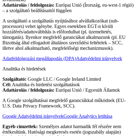
Adattárolás / feldolgozás:
Európai Unió (Írország, eu-west-1 régió)
– a szolgáltató beállításaitól függően
A szolgáltató a szolgáltatás nyújtásához alvállalkozókat (sub-
processors) vehet igénybe. Egyes esetekben EGT-n kívüli
hozzáférés/adattovábbítás is előfordulhat (pl. üzemeltetés,
támogatás). Ilyenkor megfelelő garanciákat alkalmazunk (pl. EU
Bizottság által elfogadott általános szerződési feltételek – SCC,
illetve ahol alkalmazható, megfelelőségi mechanizmusok).
Adatfeldolgozási megállapodás (DPA)
Adatvédelmi irányelvek
Analitika és hirdetések
Szolgáltató:
Google LLC / Google Ireland Limited
Cél:
Analitika és hirdetési szolgáltatások
Adattárolás / feldolgozás:
Európai Unió / Egyesült Államok
A Google szolgáltatásai megfelelő garanciákkal működnek (EU-
U.S. Data Privacy Framework, SCC).
Google Adatvédelmi irányelvek
Google Analytics letiltása
Egyéb címzettek:
Személyes adatot harmadik fél részére nem
értékesítünk. Hatósági megkeresés esetén (jogszabály alapján)