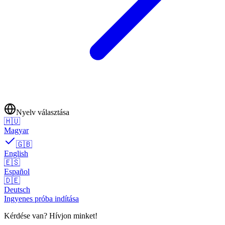
Nyelv választása
🇭🇺
Magyar
🇬🇧
English
🇪🇸
Español
🇩🇪
Deutsch
Ingyenes próba indítása
Kérdése van? Hívjon minket!