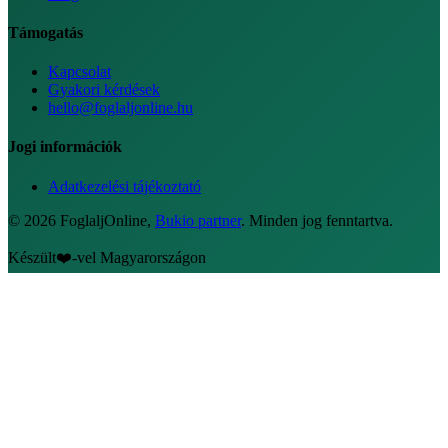
Támogatás
Kapcsolat
Gyakori kérdések
hello@foglaljonline.hu
Jogi információk
Adatkezelési tájékoztató
©
2026
FoglaljOnline
,
Bukio partner
.
Minden jog fenntartva.
Készült
❤️
-vel Magyarországon