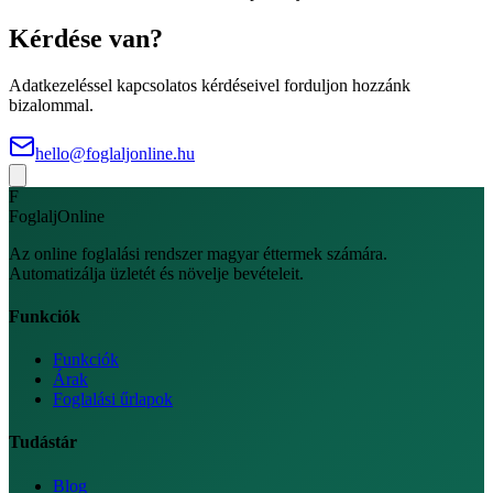
Kérdése van?
Adatkezeléssel kapcsolatos kérdéseivel forduljon hozzánk
bizalommal.
hello@foglaljonline.hu
F
FoglaljOnline
Az online foglalási rendszer magyar éttermek számára.
Automatizálja üzletét és növelje bevételeit.
Funkciók
Funkciók
Árak
Foglalási űrlapok
Tudástár
Blog