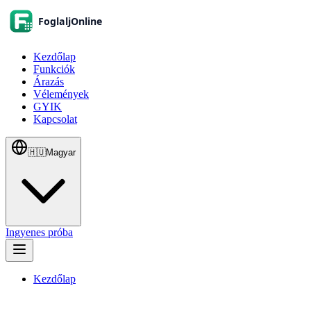
Kezdőlap
Funkciók
Árazás
Vélemények
GYIK
Kapcsolat
🇭🇺
Magyar
Ingyenes próba
Kezdőlap